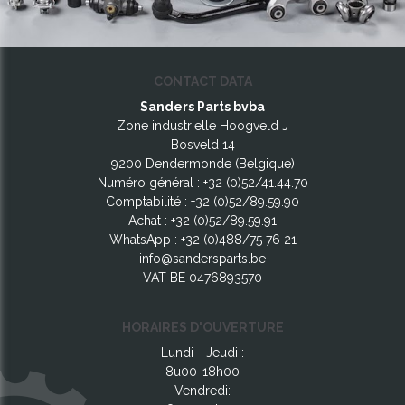
CONTACT DATA
Sanders Parts bvba
Zone industrielle Hoogveld J
Bosveld 14
9200 Dendermonde (Belgique)
Numéro général :
+32 (0)52/41.44.70
Comptabilité :
+32 (0)52/89.59.90
Achat :
+32 (0)52/89.59.91
WhatsApp :
+32 (0)488/75 76 21
info@sandersparts.be
VAT BE 0476893570
HORAIRES D'OUVERTURE
Lundi - Jeudi :
8u00-18h00
Vendredi: