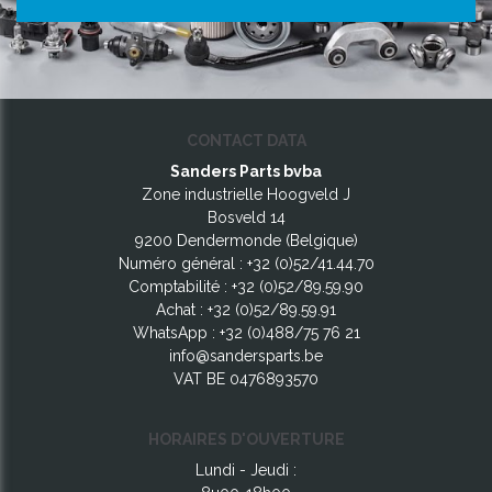
CONTACT DATA
Sanders Parts bvba
Zone industrielle Hoogveld J
Bosveld 14
9200 Dendermonde (Belgique)
Numéro général :
+32 (0)52/41.44.70
Comptabilité :
+32 (0)52/89.59.90
Achat :
+32 (0)52/89.59.91
WhatsApp :
+32 (0)488/75 76 21
info@sandersparts.be
VAT BE 0476893570
HORAIRES D'OUVERTURE
Lundi - Jeudi :